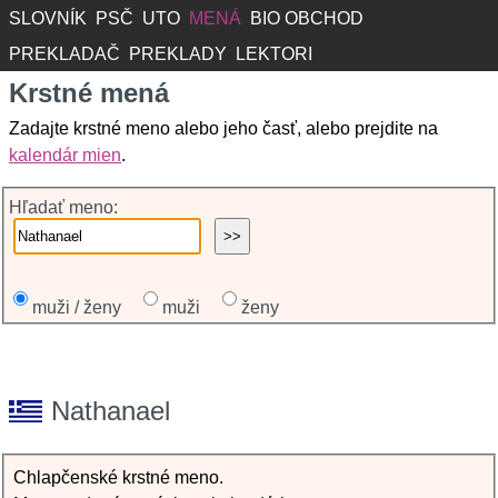
SLOVNÍK
PSČ
UTO
MENÁ
BIO OBCHOD
PREKLADAČ
PREKLADY
LEKTORI
Krstné mená
Zadajte krstné meno alebo jeho časť, alebo prejdite na
kalendár mien
.
Hľadať meno:
muži / ženy
muži
ženy
Nathanael
Chlapčenské krstné meno.