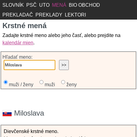
SLOVNÍK
PSČ
UTO
MENÁ
BIO OBCHOD
PREKLADAČ
PREKLADY
LEKTORI
Krstné mená
Zadajte krstné meno alebo jeho časť, alebo prejdite na
kalendár mien
.
Hľadať meno:
muži / ženy
muži
ženy
Miloslava
Dievčenské krstné meno.