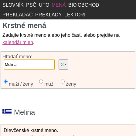
SLOVNÍK
PSČ
UTO
MENÁ
BIO OBCHOD
PREKLADAČ
PREKLADY
LEKTORI
Krstné mená
Zadajte krstné meno alebo jeho časť, alebo prejdite na
kalendár mien
.
Hľadať meno:
muži / ženy
muži
ženy
Melina
Dievčenské krstné meno.