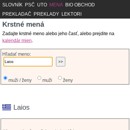
SLOVNÍK
PSČ
UTO
MENÁ
BIO OBCHOD
PREKLADAČ
PREKLADY
LEKTORI
Krstné mená
Zadajte krstné meno alebo jeho časť, alebo prejdite na
kalendár mien
.
Hľadať meno:
muži / ženy
muži
ženy
Laios