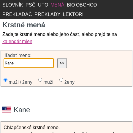
SLOVNÍK
PSČ
UTO
MENÁ
BIO OBCHOD
PREKLADAČ
PREKLADY
LEKTORI
Krstné mená
Zadajte krstné meno alebo jeho časť, alebo prejdite na
kalendár mien
.
Hľadať meno:
muži / ženy
muži
ženy
Kane
Chlapčenské krstné meno.