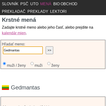
SLOVNÍK
PSČ
UTO
MENÁ
BIO OBCHOD
PREKLADAČ
PREKLADY
LEKTORI
Krstné mená
Zadajte krstné meno alebo jeho časť, alebo prejdite na
kalendár mien
.
Hľadať meno:
muži / ženy
muži
ženy
Gedmantas