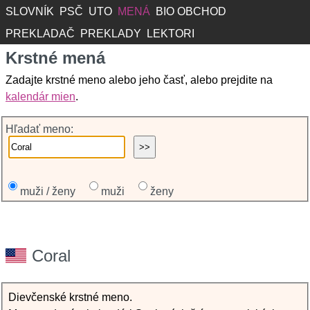
SLOVNÍK
PSČ
UTO
MENÁ
BIO OBCHOD
PREKLADAČ
PREKLADY
LEKTORI
Krstné mená
Zadajte krstné meno alebo jeho časť, alebo prejdite na
kalendár mien
.
Hľadať meno:
muži / ženy
muži
ženy
Coral
Dievčenské krstné meno.