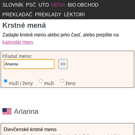
SLOVNÍK
PSČ
UTO
MENÁ
BIO OBCHOD
PREKLADAČ
PREKLADY
LEKTORI
Krstné mená
Zadajte krstné meno alebo jeho časť, alebo prejdite na
kalendár mien
.
Hľadať meno:
muži / ženy
muži
ženy
Arianna
Dievčenské krstné meno.