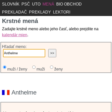
SLOVNÍK
PSČ
UTO
MENÁ
BIO OBCHOD
PREKLADAČ
PREKLADY
LEKTORI
Krstné mená
Zadajte krstné meno alebo jeho časť, alebo prejdite na
kalendár mien
.
Hľadať meno:
muži / ženy
muži
ženy
Anthelme