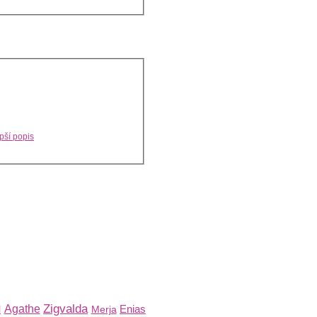
pší popis
Zigvalda
Agathe
Enias
l
Merja