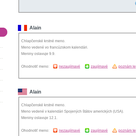
Alain
Chlapčenské krstné meno.
Meno vedené vo francúzskom kalendári.
Meniny oslavuje 9.9.
Ohodnotiť meno:
nezaujímavé
zaujímavé
poznám le
Alain
Chlapčenské krstné meno.
Meno vedené v kalendári Spojených štátov amerických (USA).
Meniny oslavuje 12.1.
Ohodnotiť meno:
nezaujímavé
zaujímavé
poznám le