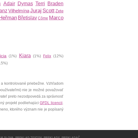
Adair
Dymas
Terri
Braden
i
Juraj
Scott
anz
Vilhelmína
Zete
Heřman
Marco
Břetislav
Côme
Kiara
icia
(1%)
(1%)
Felix
(12%)
15%)
 a kontrolované priebežne. Vzhľadom
 používateľmi) nie je možné považovať
vateľ preto nezodpovedá za správnosť
ený projekt podliehajúci
GFDL licencii
.
meno, ktorého význam nie je popísaný
AM SLOVA
,
PREKLAD TEXTOV
,
PREKLADY
,
PREKLADAČ