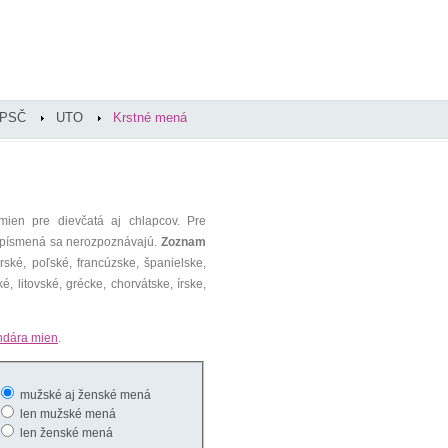
PSČ
UTO
Krstné mená
mien pre dievčatá aj chlapcov. Pre
é písmená sa nerozpoznávajú.
Zoznam
ké, poľské, francúzske, španielske,
é, litovské, grécke, chorvátske, írske,
ndára mien
.
mužské aj ženské mená
len mužské mená
len ženské mená