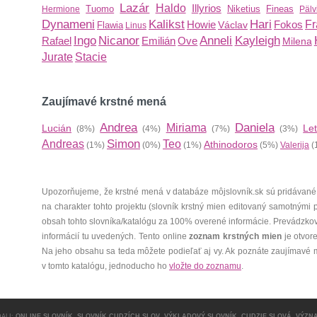
Lazár
Haldo
Illyrios
Tuomo
Niketius
Fineas
Hermione
Pälv
Dynameni
Kalikst
Hari
Howie
Fokos
Fr
Václav
Flawia
Linus
Ingo
Nicanor
Anneli
Kayleigh
Rafael
Emilián
Ove
Milena
Jurate
Stacie
Zaujímavé krstné mená
Andrea
Daniela
Miriama
Lucián
Let
(8%)
(4%)
(7%)
(3%)
Simon
Andreas
Teo
Athinodoros
(1%)
(0%)
(1%)
(5%)
Valerija
(
Upozorňujeme, že krstné mená v databáze môjslovník.sk sú pridávané
na charakter tohto projektu (slovník krstný mien editovaný samotnými
obsah tohto slovníka/katalógu za 100% overené informácie. Prevádzko
informácií tu uvedených. Tento online
zoznam krstných mien
je otvor
Na jeho obsahu sa teda môžete podieľať aj vy. Ak poznáte zaujímavé 
v tomto katalógu, jednoducho ho
vložte do zoznamu
.
ALI:
ONLINE SLOVNÍK
,
SLOVNÍK CUDZÍCH SLOV
,
VÝKLADOVÝ SLOVNÍK
,
CUDZIE SLOVÁ
,
VÝZN