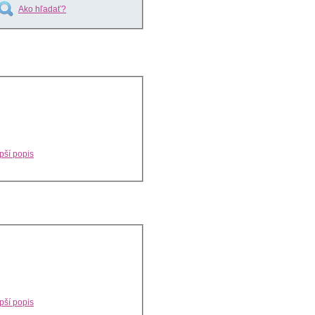
Ako hľadať?
pší popis
pší popis