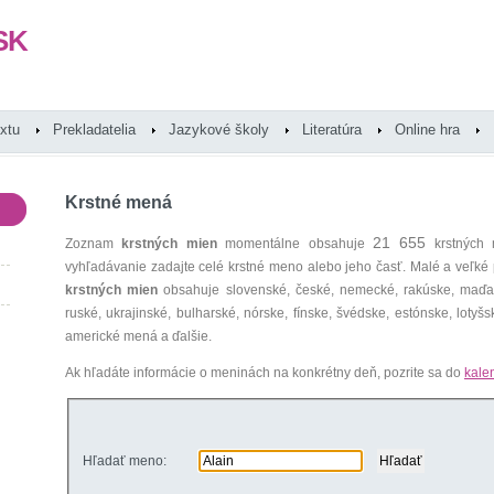
SK
extu
Prekladatelia
Jazykové školy
Literatúra
Online hra
Krstné mená
21 655
Zoznam
krstných mien
momentálne obsahuje
krstných 
vyhľadávanie zadajte celé krstné meno alebo jeho časť. Malé a veľk
krstných mien
obsahuje slovenské, české, nemecké, rakúske, maďars
ruské, ukrajinské, bulharské, nórske, fínske, švédske, estónske, lotyšsk
americké mená a ďalšie.
Ak hľadáte informácie o meninách na konkrétny deň, pozrite sa do
kale
Hľadať meno: