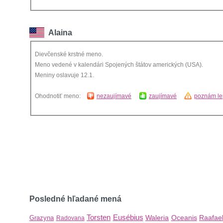
Alaina
Dievčenské krstné meno.
Meno vedené v kalendári Spojených štátov amerických (USA).
Meniny oslavuje 12.1.
Ohodnotiť meno:
nezaujímavé
zaujímavé
poznám le
Posledné hľadané mená
Torsten
Eusébius
Waleria
Oceanis
Raafae
Grazyna
Radovana