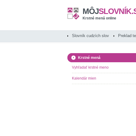
MÔJ
SLOVNÍK.
Krstné mená online
Slovník cudzích slov
Preklad t
Krstné mená
Vyhľadať krstné meno
Kalendár mien