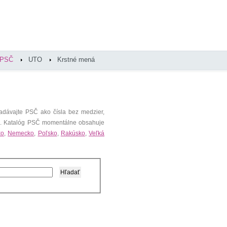
PSČ
UTO
Krstné mená
adávajte PSČ ako čísla bez medzier,
). Katalóg PSČ momentálne obsahuje
ko
,
Nemecko
,
Poľsko
,
Rakúsko
,
Veľká