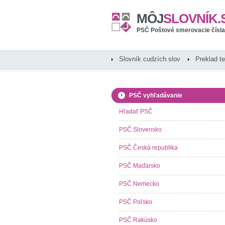
MÔJ
SLOVNÍK.
PSČ Poštové smerovacie čísla
Slovník cudzích slov
Preklad t
PSČ vyhľadávanie
Hľadať PSČ
PSČ Slovensko
PSČ Česká republika
PSČ Maďarsko
PSČ Nemecko
PSČ Poľsko
PSČ Rakúsko