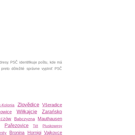
resy. PSČ identifikuje poštu, kde má
 preto dôležité správne vyplniť PSČ
Zlovědice
Všeradice
k-Kolonia
Wiłkajcie
owice
Zarańsko
zczów
Mauthausen
Babczyzna
Pařezovice
Tét
Pluskowęsy
Bronina
Hornigi
Vajkovce
nity