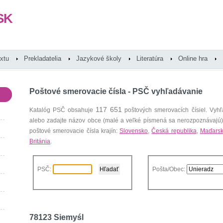
SK
extu
Prekladatelia
Jazykové školy
Literatúra
Online hra
Poštové smerovacie čísla - PSČ vyhľadávanie
117 651
Katalóg PSČ obsahuje
poštových smerovacích čísiel. Vyhľ
alebo zadajte názov obce (malé a veľké písmená sa nerozpoznávajú
poštové smerovacie čísla krajín:
Slovensko
,
Česká republika
,
Maďars
Británia
.
PSČ:
Pošta/Obec:
78123 Siemyśl