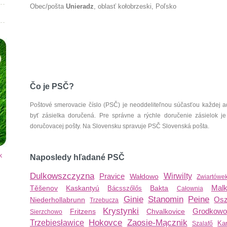
Obec/pošta
Unieradz
, oblasť kołobrzeski, Poľsko
Čo je PSČ?
Poštové smerovacie číslo (PSČ) je neoddeliteľnou súčasťou každej ad
byť zásielka doručená. Pre správne a rýchle doručenie zásielok je
doručovacej pošty. Na Slovensku spravuje PSČ Slovenská pošta.
k
Naposledy hľadané PSČ
Dulkowszczyzna
Pravice
Wirwilty
Wałdowo
Zwiartówe
Malk
Těšenov
Kaskantyú
Bakta
Bácsszőlős
Całownia
Ginie
Stanomin
Peine
Os
Niederhollabrunn
Trzebucza
Krystynki
Grodkowo
Fritzens
Chvalkovice
Sierzchowo
Hokovce
Zaosie-Mącznik
Trzebiesławice
Kar
Szalafő