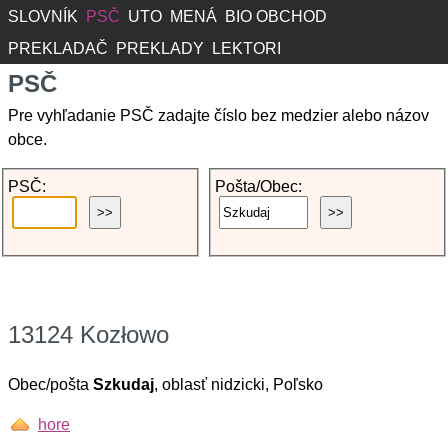
SLOVNÍK
PSČ
UTO
MENÁ
BIO OBCHOD
PREKLADAČ
PREKLADY
LEKTORI
PSČ
Pre vyhľadanie PSČ zadajte číslo bez medzier alebo názov
obce.
PSČ:
Pošta/Obec:
13124 Kozłowo
Obec/pošta
Szkudaj
, oblasť nidzicki, Poľsko
hore