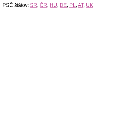
PSČ štátov:
SR
,
ČR
,
HU
,
DE
,
PL
,
AT
,
UK