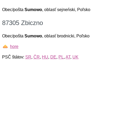
Obec/pošta
Sumowo
, oblasť sejneński, Poľsko
87305 Zbiczno
Obec/pošta
Sumowo
, oblasť brodnicki, Poľsko
hore
PSČ štátov:
SR
,
ČR
,
HU
,
DE
,
PL
,
AT
,
UK