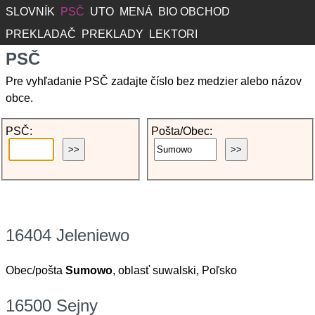
SLOVNÍK
PSČ
UTO
MENÁ
BIO OBCHOD
PREKLADAČ
PREKLADY
LEKTORI
PSČ
Pre vyhľadanie PSČ zadajte číslo bez medzier alebo názov
obce.
PSČ:
Pošta/Obec:
16404 Jeleniewo
Obec/pošta
Sumowo
, oblasť suwalski, Poľsko
16500 Sejny