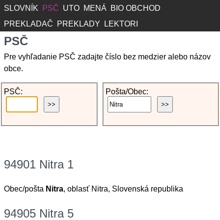
SLOVNÍK
PSČ
UTO
MENÁ
BIO OBCHOD
PREKLADAČ
PREKLADY
LEKTORI
PSČ
Pre vyhľadanie PSČ zadajte číslo bez medzier alebo názov
obce.
PSČ:
Pošta/Obec:
94901 Nitra 1
Obec/pošta
Nitra
, oblasť Nitra, Slovenská republika
94905 Nitra 5