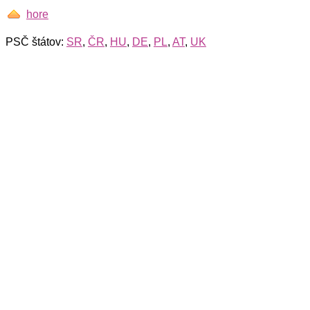
hore
PSČ štátov:
SR
,
ČR
,
HU
,
DE
,
PL
,
AT
,
UK