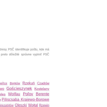
resy. PSČ identifikuje poštu, kde má
 preto dôležité správne vyplniť PSČ
Rzekuń
Czadrów
eřice
Biejków
Gościeszynek
ewo
Kostelany
Poľov
Wolfau
Berente
eles
o
Piliscsaba
Krajewo-Borowe
Oleszki
Wojtal
Rzewin
Niezabitów