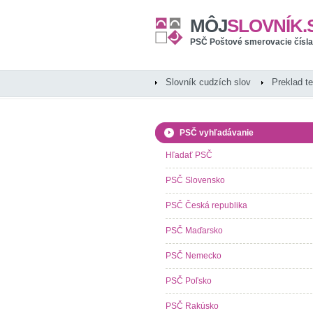
MÔJ
SLOVNÍK.
PSČ Poštové smerovacie čísla
Slovník cudzích slov
Preklad t
PSČ vyhľadávanie
Hľadať PSČ
PSČ Slovensko
PSČ Česká republika
PSČ Maďarsko
PSČ Nemecko
PSČ Poľsko
PSČ Rakúsko