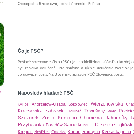
Obec/pošta
Sroczewo
, oblasť śremski, Poľsko
Čo je PSČ?
Poštové smerovacie číslo (PSČ) je neoddeliteľnou súčasťou každej ad
byť zásielka doručená. Pre správne a rýchle doručenie zásielok je
doručovacej pošty. Na Slovensku spravuje PSČ Slovenská pošta.
k
Naposledy hľadané PSČ
Wierzchowiska
Andrzejów-Osada
Kvílice
Sokołowiec
Chab
Krebsówka
Łabławki
Trboušany
Racini
Holubeč
Wały
Szczurek
Zosin
Komnino
Chomizna
Jahodníky
L
Przytulanka
Drženice
Sarnetki
Lejkówk
Poradów
Boruja
Krępiec
Kurtáň
Rodrysin
Kerkáskápolna
Neštětice
Gardziec