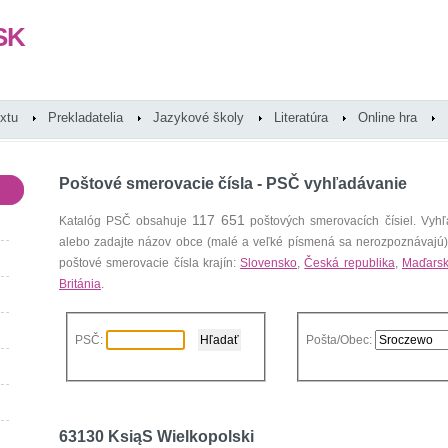
SK
extu
Prekladatelia
Jazykové školy
Literatúra
Online hra
Poštové smerovacie čísla - PSČ vyhľadávanie
117 651
Katalóg PSČ obsahuje
poštových smerovacích čísiel. Vyhľ
alebo zadajte názov obce (malé a veľké písmená sa nerozpoznávajú
poštové smerovacie čísla krajín:
Slovensko
,
Česká republika
,
Maďars
Británia
.
PSČ:
Pošta/Obec:
63130 KsiąS Wielkopolski