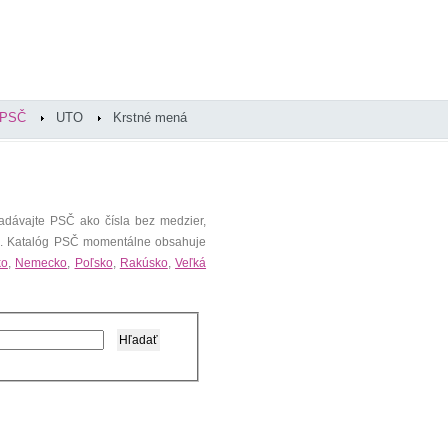
PSČ
UTO
Krstné mená
adávajte PSČ ako čísla bez medzier,
). Katalóg PSČ momentálne obsahuje
ko
,
Nemecko
,
Poľsko
,
Rakúsko
,
Veľká