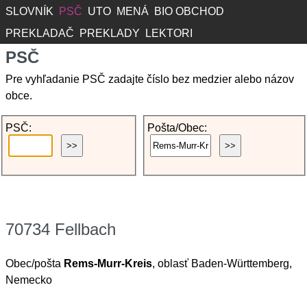
SLOVNÍK
PSČ
UTO
MENÁ
BIO OBCHOD
PREKLADAČ
PREKLADY
LEKTORI
PSČ
Pre vyhľadanie PSČ zadajte číslo bez medzier alebo názov
obce.
PSČ:
Pošta/Obec:
70734 Fellbach
Obec/pošta
Rems-Murr-Kreis
, oblasť Baden-Württemberg,
Nemecko