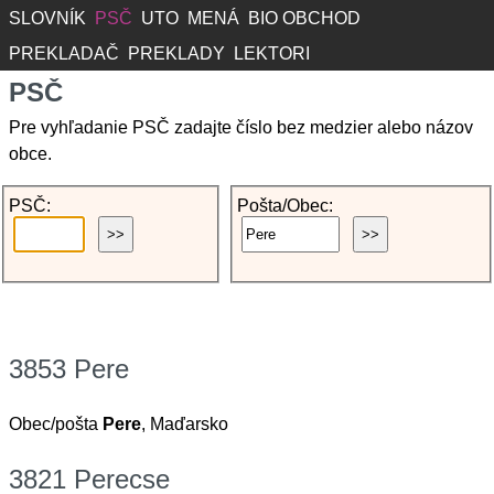
SLOVNÍK
PSČ
UTO
MENÁ
BIO OBCHOD
PREKLADAČ
PREKLADY
LEKTORI
PSČ
Pre vyhľadanie PSČ zadajte číslo bez medzier alebo názov
obce.
PSČ:
Pošta/Obec:
3853 Pere
Obec/pošta
Pere
, Maďarsko
3821 Perecse