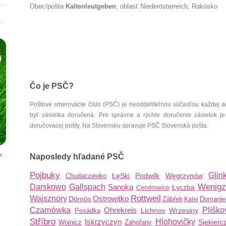
Obec/pošta
Kaltenleutgeben
, oblasť Niederösterreich, Rakúsko
Čo je PSČ?
Poštové smerovacie číslo (PSČ) je neoddeliteľnou súčasťou každej ad
byť zásielka doručená. Pre správne a rýchle doručenie zásielok je
doručovacej pošty. Na Slovensku spravuje PSČ Slovenská pošta.
k
Naposledy hľadané PSČ
Pojbuky
Glin
ŁęSki
Podwilk
Węgrzynów
Chudaczewko
Wenigz
Darskowo
Gallspach
Sanoka
Łyczba
Cendrowice
Rottweil
Wajsznory
Ostrowitko
Dömös
Zábřeh
Domanie
Kalej
Czarnówka
Ohrekreis
Plíško
Lichnov
Wrzesiny
Posádka
Stříbro
Iskrzyczyn
Hlohovičky
Siekierc
Wojnicz
Zahořany