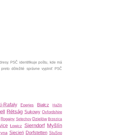
resy. PSČ identifikuje poštu, kde má
 preto dôležité správne vyplniť PSČ
ki-Rafały
Białcz
Eperjes
Hažín
ell
Rétság
Sukowy
Oxfordshire
Dzielów
Rogajny
Setechov
Brzezica
Sierndorf
Myšlín
vice
Łowicz
Siecień
Dorfstetten
zyna
StuSno