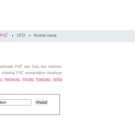
PSČ
UTO
Krstné mená
adávajte PSČ ako čísla bez medzier,
). Katalóg PSČ momentálne obsahuje
ko
,
Nemecko
,
Poľsko
,
Rakúsko
,
Veľká