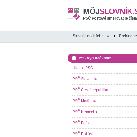
MÔJ
SLOVNÍK.
PSČ Poštové smerovacie čísla
Slovník cudzích slov
Preklad t
PSČ vyhľadávanie
Hľadať PSČ
PSČ Slovensko
PSČ Česká republika
PSČ Maďarsko
PSČ Nemecko
PSČ Poľsko
PSČ Rakúsko