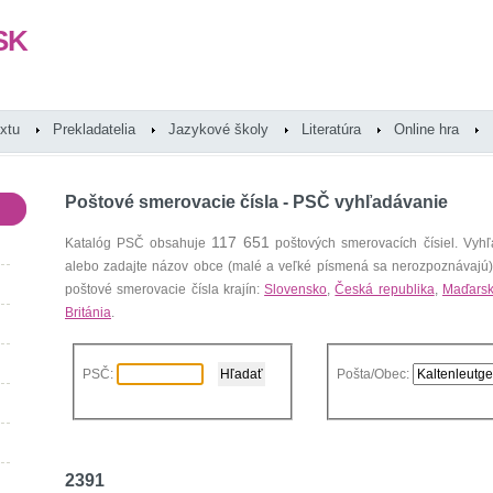
SK
extu
Prekladatelia
Jazykové školy
Literatúra
Online hra
Poštové smerovacie čísla - PSČ vyhľadávanie
117 651
Katalóg PSČ obsahuje
poštových smerovacích čísiel. Vyhľ
alebo zadajte názov obce (malé a veľké písmená sa nerozpoznávajú
poštové smerovacie čísla krajín:
Slovensko
,
Česká republika
,
Maďars
Británia
.
PSČ:
Pošta/Obec:
2391