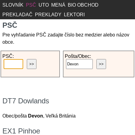
SLOVNÍK
PSČ
UTO
MENÁ
BIO OBCHOD
PREKLADAČ
PREKLADY
LEKTORI
PSČ
Pre vyhľadanie PSČ zadajte číslo bez medzier alebo názov
obce.
PSČ:
Pošta/Obec:
DT7 Dowlands
Obec/pošta
Devon
, Veľká Británia
EX1 Pinhoe