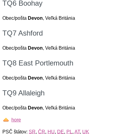
TQ6 Boohay
Obec/pošta
Devon
, Veľká Británia
TQ7 Ashford
Obec/pošta
Devon
, Veľká Británia
TQ8 East Portlemouth
Obec/pošta
Devon
, Veľká Británia
TQ9 Allaleigh
Obec/pošta
Devon
, Veľká Británia
hore
PSČ štátov:
SR
,
ČR
,
HU
,
DE
,
PL
,
AT
,
UK