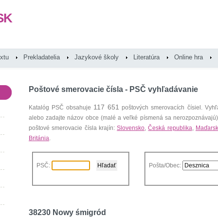
SK
extu
Prekladatelia
Jazykové školy
Literatúra
Online hra
Poštové smerovacie čísla - PSČ vyhľadávanie
117 651
Katalóg PSČ obsahuje
poštových smerovacích čísiel. Vyhľ
alebo zadajte názov obce (malé a veľké písmená sa nerozpoznávajú
poštové smerovacie čísla krajín:
Slovensko
,
Česká republika
,
Maďars
Británia
.
PSČ:
Pošta/Obec:
38230 Nowy śmigród