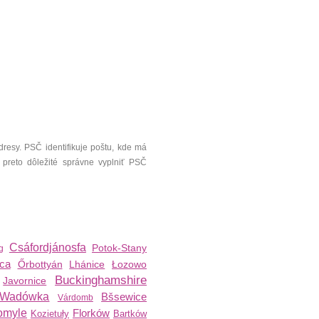
resy. PSČ identifikuje poštu, kde má
 preto dôležité správne vyplniť PSČ
Csáfordjánosfa
Potok-Stany
g
ca
Őrbottyán
Lhánice
Łozowo
Buckinghamshire
Javornice
Wadówka
Bšsewice
Várdomb
omyle
Florków
Kozietuły
Bartków