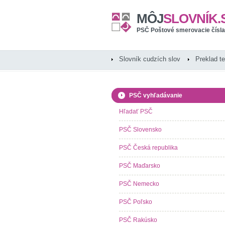
MÔJ
SLOVNÍK.
PSČ Poštové smerovacie čísla
Slovník cudzích slov
Preklad t
PSČ vyhľadávanie
Hľadať PSČ
PSČ Slovensko
PSČ Česká republika
PSČ Maďarsko
PSČ Nemecko
PSČ Poľsko
PSČ Rakúsko