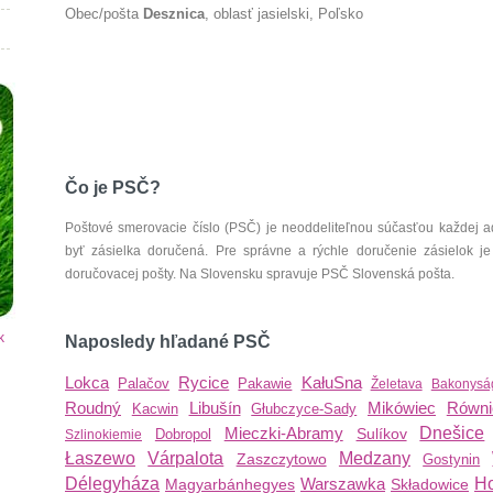
Obec/pošta
Desznica
, oblasť jasielski, Poľsko
Čo je PSČ?
Poštové smerovacie číslo (PSČ) je neoddeliteľnou súčasťou každej ad
byť zásielka doručená. Pre správne a rýchle doručenie zásielok je
doručovacej pošty. Na Slovensku spravuje PSČ Slovenská pošta.
k
Naposledy hľadané PSČ
Lokca
Rycice
KałuSna
Palačov
Pakawie
Želetava
Bakonysá
Roudný
Libušín
Mikówiec
Równi
Kacwin
Głubczyce-Sady
Mieczki-Abramy
Dnešice
Sulíkov
Dobropol
Szlinokiemie
Łaszewo
Várpalota
Medzany
Zaszczytowo
Gostynin
Délegyháza
Warszawka
H
Magyarbánhegyes
Składowice