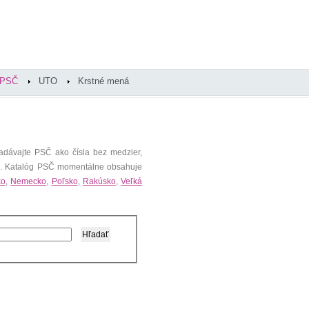
PSČ
UTO
Krstné mená
adávajte PSČ ako čísla bez medzier,
). Katalóg PSČ momentálne obsahuje
ko
,
Nemecko
,
Poľsko
,
Rakúsko
,
Veľká