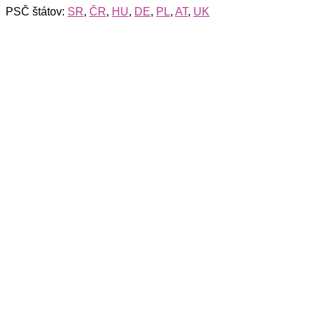
PSČ štátov:
SR
,
ČR
,
HU
,
DE
,
PL
,
AT
,
UK