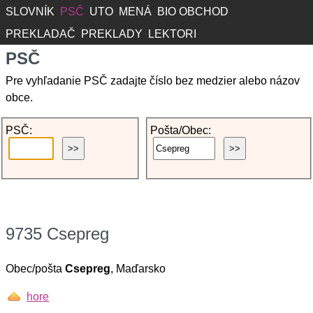
SLOVNÍK
PSČ
UTO
MENÁ
BIO OBCHOD
PREKLADAČ
PREKLADY
LEKTORI
PSČ
Pre vyhľadanie PSČ zadajte číslo bez medzier alebo názov
obce.
PSČ:
Pošta/Obec:
9735 Csepreg
Obec/pošta
Csepreg
, Maďarsko
hore