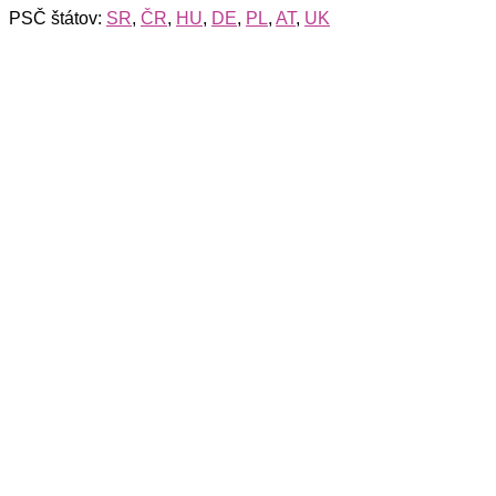
PSČ štátov:
SR
,
ČR
,
HU
,
DE
,
PL
,
AT
,
UK