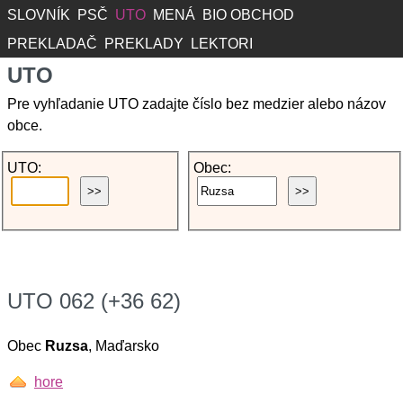
SLOVNÍK
PSČ
UTO
MENÁ
BIO OBCHOD
PREKLADAČ
PREKLADY
LEKTORI
UTO
Pre vyhľadanie UTO zadajte číslo bez medzier alebo názov
obce.
UTO:
Obec:
UTO 062 (+36 62)
Obec
Ruzsa
, Maďarsko
hore