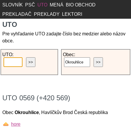
SLOVNÍK
PSČ
UTO
MENÁ
BIO OBCHOD
PREKLADAČ
PREKLADY
LEKTORI
UTO
Pre vyhľadanie UTO zadajte číslo bez medzier alebo názov
obce.
UTO:
Obec:
UTO 0569 (+420 569)
Obec
Okrouhlice
, Havlíčkův Brod Česká republika
hore