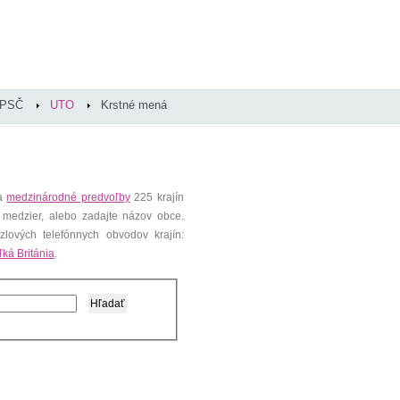
PSČ
UTO
Krstné mená
 a
medzinárodné predvoľby
225 krajín
 medzier, alebo zadajte názov obce.
lových telefónnych obvodov krajín:
ľká Británia
.