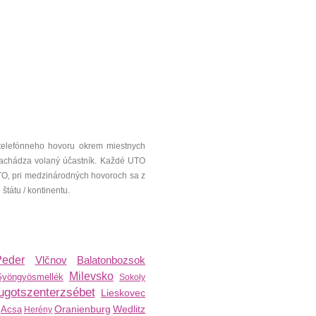
telefónneho hovoru okrem miestnych
a nachádza volaný účastník. Každé UTO
UTO, pri medzinárodných hovoroch sa z
tátu / kontinentu.
Peder
Vlčnov
Balatonbozsok
Milevsko
yöngyösmellék
Sokoły
ugotszenterzsébet
Lieskovec
Oranienburg
Wedlitz
Acsa
Herény