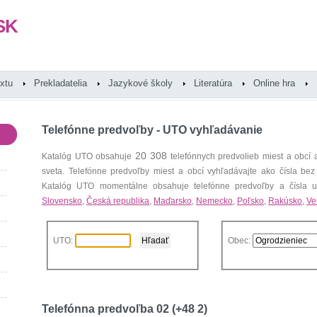
SK
extu
Prekladatelia
Jazykové školy
Literatúra
Online hra
Telefónne predvoľby - UTO vyhľadávanie
20 308
Katalóg UTO obsahuje
telefónnych predvolieb miest a obcí
sveta. Telefónne predvoľby miest a obcí vyhľadávajte ako čísla bez
Katalóg UTO momentálne obsahuje telefónne predvoľby a čísla uz
Slovensko
,
Česká republika
,
Maďarsko
,
Nemecko
,
Poľsko
,
Rakúsko
,
Ve
UTO:
Obec:
Telefónna predvoľba 02 (+48 2)