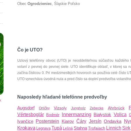
Obec
Ogrodzieniec
, Śląskie Poľsko
Čo je UTO?
Uzlový telefónny obvoc (UTO) je neoddeliteľnou súčasťou každého 
volaní z pevnej do pevnej siete. UTO identifikuje oblasť, v ktorej s
začína číslicou 0. Pri medzimestkých hovoroch sa používa celé číslo 
UTO vynecháva úvodná nula a pred číslo sa doplní predvoľba volaného š
Naposledy hľadané telefónne predvoľby
k
Augsdorf
Vizsoly
Ahrbrück
Orličky
Jungholz
Zebecke
Innermanzing
Vértesboglár
Białystok
Volica
Bodmér
G
Ny
Ivančice
Posterstein
Kiarov
Čáry
Jersín
Ondavka
Krokava
Tupá
Stahna
Linnich
Sirk
Trofaiach
Legnava
Lešná