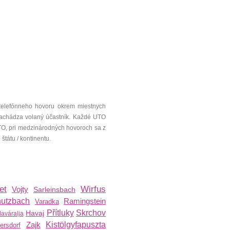
telefónneho hovoru okrem miestnych
a nachádza volaný účastník. Každé UTO
UTO, pri medzinárodných hovoroch sa z
tátu / kontinentu.
et
Wirfus
Vojty
Sarleinsbach
utzbach
Ramingstein
Varadka
Přítluky
Skrchov
Havaj
aváralja
Zajk
Kistölgyfapuszta
fersdorf