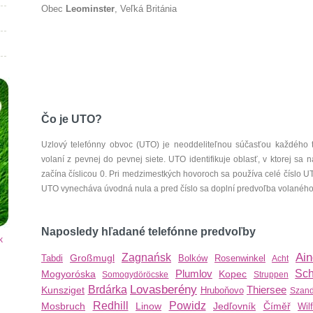
Obec
Leominster
, Veľká Británia
Čo je UTO?
Uzlový telefónny obvoc (UTO) je neoddeliteľnou súčasťou každého 
volaní z pevnej do pevnej siete. UTO identifikuje oblasť, v ktorej s
začína číslicou 0. Pri medzimestkých hovoroch sa používa celé číslo 
UTO vynecháva úvodná nula a pred číslo sa doplní predvoľba volaného š
Naposledy hľadané telefónne predvoľby
k
Ain
Zagnańsk
Großmugl
Tabdi
Bolków
Rosenwinkel
Acht
Plumlov
Sch
Mogyoróska
Kopec
Somogydöröcske
Struppen
Lovasberény
Brdárka
Thiersee
Kunsziget
Hruboňovo
Szand
Redhill
Powidz
Mosbruch
Linow
Jedľovník
Číměř
Wil