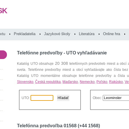
SK
extu
Prekladatelia
Jazykové školy
Literatúra
Online hra
Telefónne predvoľby - UTO vyhľadávanie
20 308
Katalóg UTO obsahuje
telefónnych predvolieb miest a obcí
sveta. Telefónne predvoľby miest a obcí vyhľadávajte ako čísla bez
Katalóg UTO momentálne obsahuje telefónne predvoľby a čísla uz
Slovensko
,
Česká republika
,
Maďarsko
,
Nemecko
,
Poľsko
,
Rakúsko
,
Ve
UTO:
Obec:
Telefónna predvoľba 01568 (+44 1568)