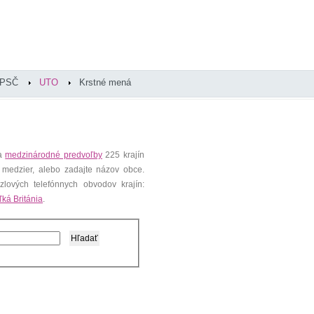
PSČ
UTO
Krstné mená
 a
medzinárodné predvoľby
225 krajín
 medzier, alebo zadajte názov obce.
lových telefónnych obvodov krajín:
ľká Británia
.