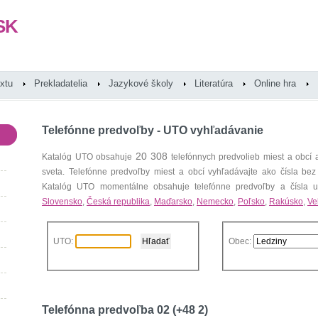
SK
extu
Prekladatelia
Jazykové školy
Literatúra
Online hra
Telefónne predvoľby - UTO vyhľadávanie
20 308
Katalóg UTO obsahuje
telefónnych predvolieb miest a obcí
sveta. Telefónne predvoľby miest a obcí vyhľadávajte ako čísla bez
Katalóg UTO momentálne obsahuje telefónne predvoľby a čísla uz
Slovensko
,
Česká republika
,
Maďarsko
,
Nemecko
,
Poľsko
,
Rakúsko
,
Ve
UTO:
Obec:
Telefónna predvoľba 02 (+48 2)