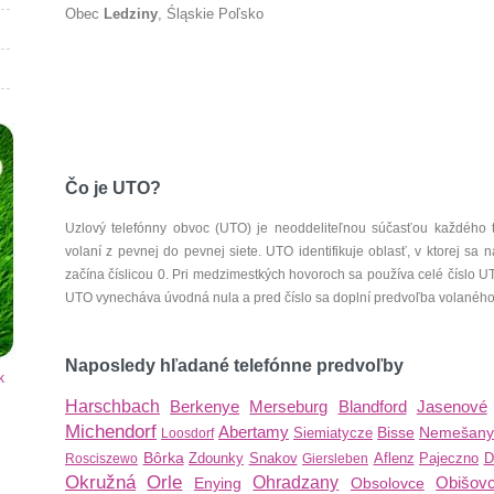
Obec
Ledziny
, Śląskie Poľsko
Čo je UTO?
Uzlový telefónny obvoc (UTO) je neoddeliteľnou súčasťou každého 
volaní z pevnej do pevnej siete. UTO identifikuje oblasť, v ktorej s
začína číslicou 0. Pri medzimestkých hovoroch sa používa celé číslo 
UTO vynecháva úvodná nula a pred číslo sa doplní predvoľba volaného š
Naposledy hľadané telefónne predvoľby
k
Harschbach
Berkenye
Merseburg
Blandford
Jasenové
Michendorf
Abertamy
Bisse
Nemešany
Siemiatycze
Loosdorf
Bôrka
Zdounky
Snakov
Aflenz
Pajeczno
D
Rosciszewo
Giersleben
Okružná
Orle
Ohradzany
Obišov
Enying
Obsolovce