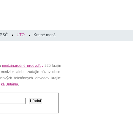
PSČ
UTO
Krstné mená
 a
medzinárodné predvoľby
225 krajín
 medzier, alebo zadajte názov obce.
lových telefónnych obvodov krajín:
ľká Británia
.