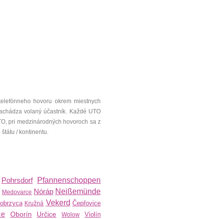
telefónneho hovoru okrem miestnych
a nachádza volaný účastník. Každé UTO
UTO, pri medzinárodných hovoroch sa z
tátu / kontinentu.
Pohrsdorf
Pfannenschoppen
Nóráp
Neißemünde
Medovarce
Vekerd
obrzyca
Čepřovice
Kružná
ce
Oborín
Určice
Violín
Wolow