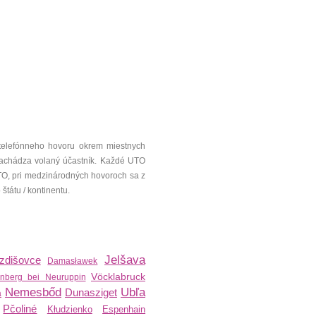
telefónneho hovoru okrem miestnych
a nachádza volaný účastník. Každé UTO
UTO, pri medzinárodných hovoroch sa z
tátu / kontinentu.
Jelšava
zdišovce
Damasławek
Vöcklabruck
enberg bei Neuruppin
Nemesbőd
Ubľa
Dunasziget
a
Pčoliné
Kłudzienko
Espenhain