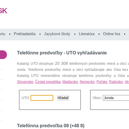
SK
extu
Prekladatelia
Jazykové školy
Literatúra
Online hra
Telefónne predvoľby - UTO vyhľadávanie
20 308
Katalóg UTO obsahuje
telefónnych predvolieb miest a obcí
sveta. Telefónne predvoľby miest a obcí vyhľadávajte ako čísla bez
Katalóg UTO momentálne obsahuje telefónne predvoľby a čísla uz
Slovensko
,
Česká republika
,
Maďarsko
,
Nemecko
,
Poľsko
,
Rakúsko
,
Ve
UTO:
Obec:
Telefónna predvoľba 08 (+48 8)