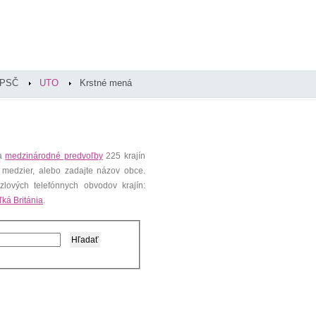
PSČ
UTO
Krstné mená
 a
medzinárodné predvoľby
225 krajín
 medzier, alebo zadajte názov obce.
lových telefónnych obvodov krajín:
ľká Británia
.