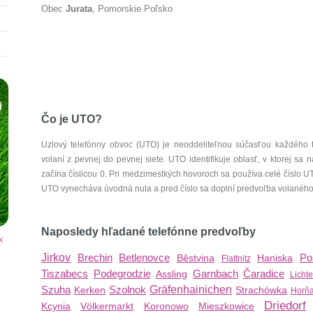
Obec
Jurata
, Pomorskie Poľsko
Čo je UTO?
Uzlový telefónny obvoc (UTO) je neoddeliteľnou súčasťou každého 
volaní z pevnej do pevnej siete. UTO identifikuje oblasť, v ktorej s
začína číslicou 0. Pri medzimestkých hovoroch sa používa celé číslo 
UTO vynecháva úvodná nula a pred číslo sa doplní predvoľba volaného š
Naposledy hľadané telefónne predvoľby
k
Jirkov
Brechin
Betlenovce
Po
Běstvina
Haniska
Flattnitz
Tiszabecs
Podegrodzie
Garnbach
Čaradice
Assling
Licht
Szuha
Szolnok
Gräfenhainichen
Kerken
Strachówka
Horň
Driedorf
Kcynia
Völkermarkt
Koronowo
Mieszkowice