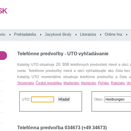
SK
extu
Prekladatelia
Jazykové školy
Literatúra
Online hra
Telefónne predvoľby - UTO vyhľadávanie
20 308
Katalóg UTO obsahuje
telefónnych predvolieb miest a obcí
sveta. Telefónne predvoľby miest a obcí vyhľadávajte ako čísla bez
Katalóg UTO momentálne obsahuje telefónne predvoľby a čísla uz
Slovensko
,
Česká republika
,
Maďarsko
,
Nemecko
,
Poľsko
,
Rakúsko
,
Ve
UTO:
Obec:
Telefónna predvoľba 034673 (+49 34673)