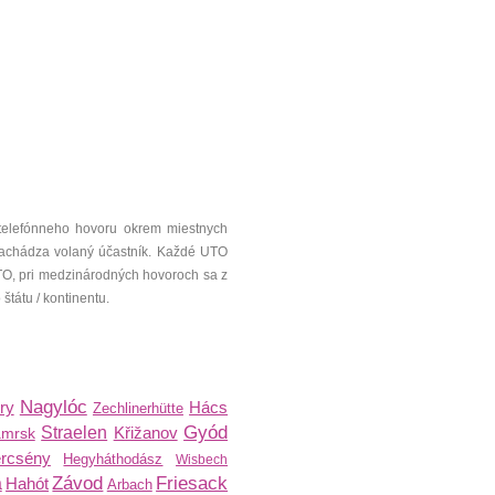
telefónneho hovoru okrem miestnych
a nachádza volaný účastník. Každé UTO
UTO, pri medzinárodných hovoroch sa z
tátu / kontinentu.
Nagylóc
ry
Hács
Zechlinerhütte
Gyód
Straelen
Křižanov
mrsk
rcsény
Hegyháthodász
Wisbech
Závod
Friesack
a
Hahót
Arbach