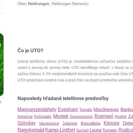
Obec
Heldrungen
, Heldrungen Nemecko
Čo je UTO?
Uzlový telefónny obvoc (UTO) je neoddeliteľnou súčasťou každého 
volaní z pevnej do pevnej siete. UTO identifikuje oblasť, v ktorej s
začína číslicou 0. Pri medzimestkých hovoroch sa používa celé číslo 
UTO vynecháva úvodná nula a pred číslo sa doplní predvoľba volaného š
Naposledy hľadané telefónne predvoľby
k
Magyarszerdahely
Evesham
Mezőhegyes
Banbu
Tornaľa
Mostek
Rzemień
Zá
Kemecse
Počúvadlo
Domaszowice
Redhill
Szilvágy
Klessig
Debe
Vacenovice
Julianów
Borsodbóta
Nagykorpád
Kamp-Lintfort
Leuna
Rudic
Tomatin
Suchań