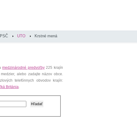
PSČ
UTO
Krstné mená
 a
medzinárodné predvoľby
225 krajín
 medzier, alebo zadajte názov obce.
lových telefónnych obvodov krajín:
ľká Británia
.