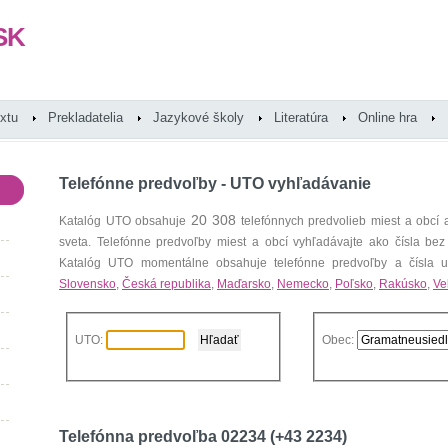
SK
extu
Prekladatelia
Jazykové školy
Literatúra
Online hra
Telefónne predvoľby - UTO vyhľadávanie
20 308
Katalóg UTO obsahuje
telefónnych predvolieb miest a obcí
sveta. Telefónne predvoľby miest a obcí vyhľadávajte ako čísla bez
Katalóg UTO momentálne obsahuje telefónne predvoľby a čísla uz
Slovensko
,
Česká republika
,
Maďarsko
,
Nemecko
,
Poľsko
,
Rakúsko
,
Ve
UTO:
Obec:
Telefónna predvoľba 02234 (+43 2234)