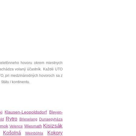
telefónneho hovoru okrem miestnych
a nachádza volaný účastník. Každé UTO
UTO, pri medzinárodných hovoroch sa z
tátu / kontinentu.
ki
Klausen-Leopoldsdorf
Bleyen-
Rytro
eld
Brieselang
Dunaegyháza
Kisizsák
mok
Wiesmath
Velence
Košolná
Kokory
Weinböhla