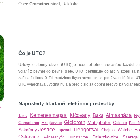
Obec
Gramatneusiedl
, Rakúsko
Čo je UTO?
Uzlový telefónny obvoc (UTO) je neoddeliteľnou súčasťou každého 
volaní z pevnej do pevnej siete. UTO identifikuje oblasť, v ktorej s
začína číslicou 0. Pri medzimestkých hovoroch sa používa celé číslo 
UTO vynecháva úvodná nula a pred číslo sa doplní predvoľba volaného š
Naposledy hľadané telefónne predvoľby
k
Almásháza
Kemenesmagasi
Klčovany
Baka
Ry
Tajov
Gieleroth
Mattighofen
Hrejkovice
Genschmar
Golspie
Bitterf
Jestice
Herrgottsau
Sokoľany
Ho
Watchet
Lapworth
Chojnice
Ostravice
Dzierzkowice
Szentgál
Pénzesgyőr
Hunstanton