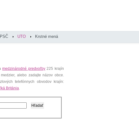
PSČ
UTO
Krstné mená
 a
medzinárodné predvoľby
225 krajín
 medzier, alebo zadajte názov obce.
lových telefónnych obvodov krajín:
ľká Británia
.