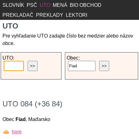
SLOVNÍK
PSČ
UTO
MENÁ
BIO OBCHOD
PREKLADAČ
PREKLADY
LEKTORI
UTO
Pre vyhľadanie UTO zadajte číslo bez medzier alebo názov
obce.
UTO:
Obec:
UTO 084 (+36 84)
Obec
Fiad
, Maďarsko
hore