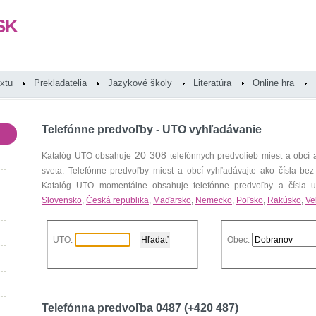
SK
extu
Prekladatelia
Jazykové školy
Literatúra
Online hra
Telefónne predvoľby - UTO vyhľadávanie
20 308
Katalóg UTO obsahuje
telefónnych predvolieb miest a obcí
sveta. Telefónne predvoľby miest a obcí vyhľadávajte ako čísla bez
Katalóg UTO momentálne obsahuje telefónne predvoľby a čísla uz
Slovensko
,
Česká republika
,
Maďarsko
,
Nemecko
,
Poľsko
,
Rakúsko
,
Ve
UTO:
Obec:
Telefónna predvoľba 0487 (+420 487)