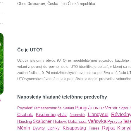
Obec
Dobranov
, Česká Lípa Česká republika
Čo je UTO?
Uzlový telefónny obvoc (UTO) je neoddeliteľnou súčasťou každého 
volaní z pevnej do pevnej siete. UTO identifikuje oblasť, v ktorej s
začína číslicou 0. Pri medzimestkých hovoroch sa používa celé číslo 
UTO vynecháva úvodná nula a pred číslo sa doplní predvoľba volaného š
Naposledy hľadané telefónne predvoľby
k
Pongrácovce
Vernár
Poysdorf
Tarnaszentmiklós
Salföld
Söjtör
Llandysul
Révleán
Csaholc
Kisdombegyház
Jesenské
Vaňovka
Skäßchen
Teš
Bókaháza
Pyrzyce
Häusling
Hrabové
Rajka
Měnín
Kisapostag
Kisny
Dywity
Lipníky
Forres