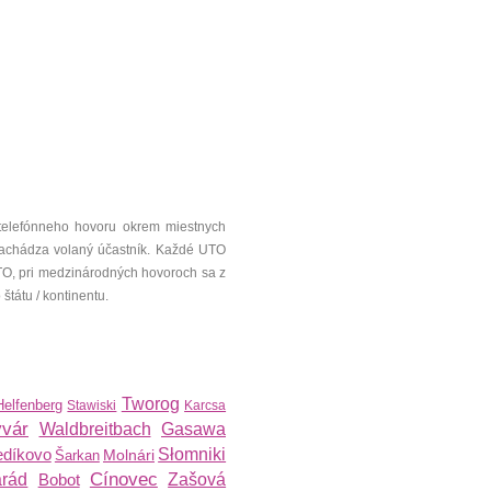
telefónneho hovoru okrem miestnych
a nachádza volaný účastník. Každé UTO
UTO, pri medzinárodných hovoroch sa z
tátu / kontinentu.
Tworog
Helfenberg
Stawiski
Karcsa
yvár
Waldbreitbach
Gasawa
edíkovo
Słomniki
Molnári
Šarkan
Cínovec
árád
Bobot
Zašová