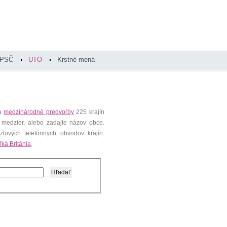
PSČ
UTO
Krstné mená
 a
medzinárodné predvoľby
225 krajín
 medzier, alebo zadajte názov obce.
lových telefónnych obvodov krajín:
ľká Británia
.