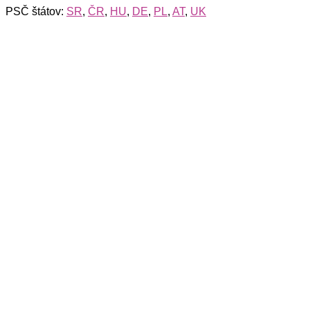
PSČ štátov:
SR
,
ČR
,
HU
,
DE
,
PL
,
AT
,
UK