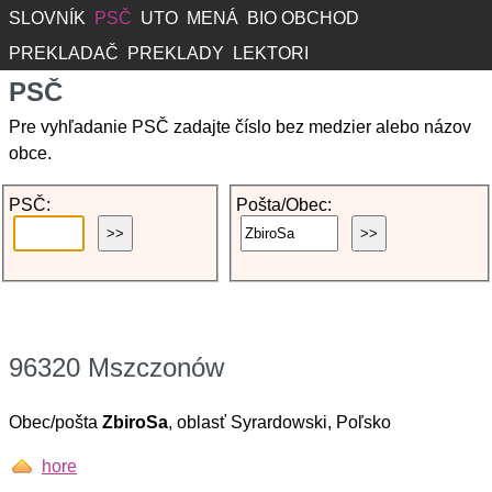
SLOVNÍK
PSČ
UTO
MENÁ
BIO OBCHOD
PREKLADAČ
PREKLADY
LEKTORI
PSČ
Pre vyhľadanie PSČ zadajte číslo bez medzier alebo názov
obce.
PSČ:
Pošta/Obec:
96320 Mszczonów
Obec/pošta
ZbiroSa
, oblasť Syrardowski, Poľsko
hore