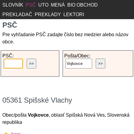
SLOVNÍK
PSČ
UTO
MENÁ
BIO OBCHOD
PREKLADAČ
PREKLADY
LEKTORI
PSČ
Pre vyhľadanie PSČ zadajte číslo bez medzier alebo názov
obce.
PSČ:
Pošta/Obec:
05361 Spišské Vlachy
Obec/pošta
Vojkovce
, oblasť Spišská Nová Ves, Slovenská
republika