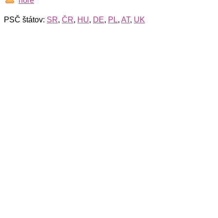
hore
PSČ štátov:
SR
,
ČR
,
HU
,
DE
,
PL
,
AT
,
UK