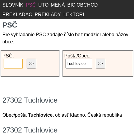
SLOVNÍK
PSČ
UTO
MENÁ
BIO OBCHOD
PREKLADAČ
PREKLADY
LEKTORI
PSČ
Pre vyhľadanie PSČ zadajte číslo bez medzier alebo názov
obce.
PSČ:
Pošta/Obec:
27302 Tuchlovice
Obec/pošta
Tuchlovice
, oblasť Kladno, Česká republika
27302 Tuchlovice