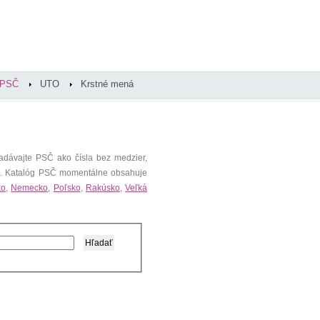
PSČ
UTO
Krstné mená
adávajte PSČ ako čísla bez medzier,
). Katalóg PSČ momentálne obsahuje
ko
,
Nemecko
,
Poľsko
,
Rakúsko
,
Veľká