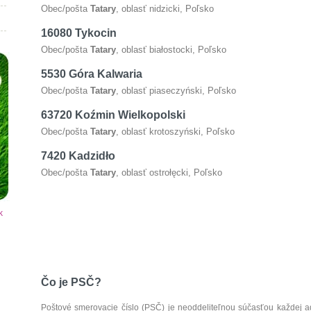
Obec/pošta
Tatary
, oblasť nidzicki, Poľsko
16080 Tykocin
Obec/pošta
Tatary
, oblasť białostocki, Poľsko
5530 Góra Kalwaria
Obec/pošta
Tatary
, oblasť piaseczyński, Poľsko
63720 Koźmin Wielkopolski
Obec/pošta
Tatary
, oblasť krotoszyński, Poľsko
7420 Kadzidło
Obec/pošta
Tatary
, oblasť ostrołęcki, Poľsko
k
Čo je PSČ?
Poštové smerovacie číslo (PSČ) je neoddeliteľnou súčasťou každej ad