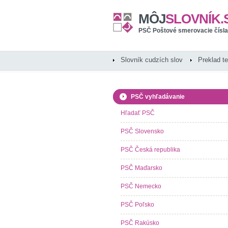
MÔJ
SLOVNÍK.
PSČ Poštové smerovacie čísla
Slovník cudzích slov
Preklad t
PSČ vyhľadávanie
Hľadať PSČ
PSČ Slovensko
PSČ Česká republika
PSČ Maďarsko
PSČ Nemecko
PSČ Poľsko
PSČ Rakúsko