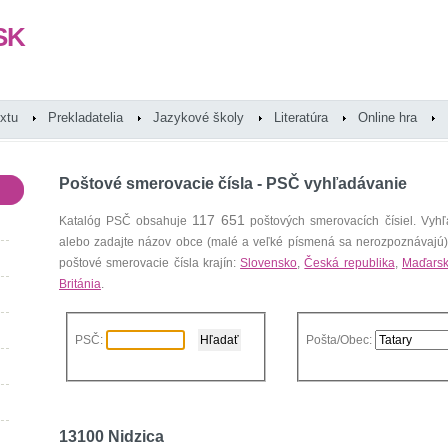
SK
extu
Prekladatelia
Jazykové školy
Literatúra
Online hra
Poštové smerovacie čísla - PSČ vyhľadávanie
117 651
Katalóg PSČ obsahuje
poštových smerovacích čísiel. Vyhľ
alebo zadajte názov obce (malé a veľké písmená sa nerozpoznávajú
poštové smerovacie čísla krajín:
Slovensko
,
Česká republika
,
Maďars
Británia
.
PSČ:
Pošta/Obec:
13100 Nidzica