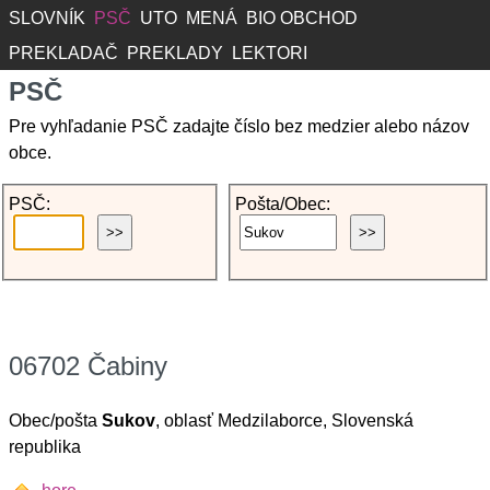
SLOVNÍK
PSČ
UTO
MENÁ
BIO OBCHOD
PREKLADAČ
PREKLADY
LEKTORI
PSČ
Pre vyhľadanie PSČ zadajte číslo bez medzier alebo názov
obce.
PSČ:
Pošta/Obec:
06702 Čabiny
Obec/pošta
Sukov
, oblasť Medzilaborce, Slovenská
republika