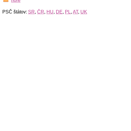
hore
PSČ štátov:
SR
,
ČR
,
HU
,
DE
,
PL
,
AT
,
UK