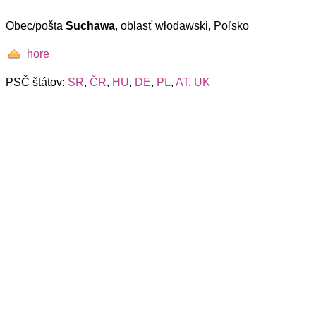
Obec/pošta
Suchawa
, oblasť włodawski, Poľsko
hore
PSČ štátov:
SR
,
ČR
,
HU
,
DE
,
PL
,
AT
,
UK