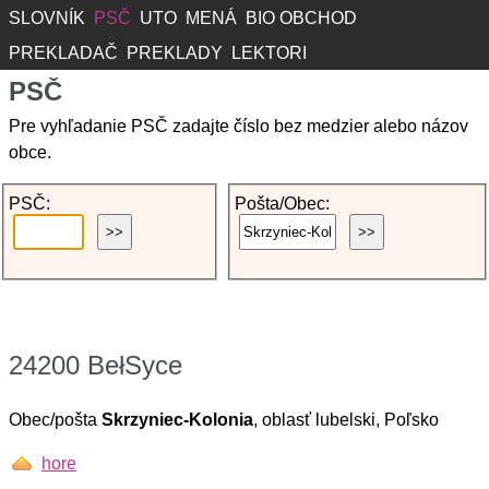
SLOVNÍK
PSČ
UTO
MENÁ
BIO OBCHOD
PREKLADAČ
PREKLADY
LEKTORI
PSČ
Pre vyhľadanie PSČ zadajte číslo bez medzier alebo názov
obce.
PSČ:
Pošta/Obec:
24200 BełSyce
Obec/pošta
Skrzyniec-Kolonia
, oblasť lubelski, Poľsko
hore