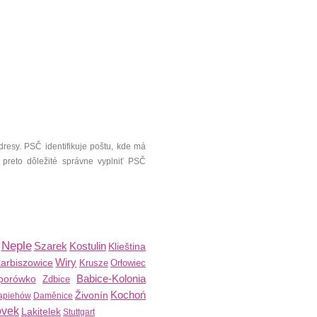
resy. PSČ identifikuje poštu, kde má
 preto dôležité správne vyplniť PSČ
Neple
Szarek
Kostulin
Klieština
Wiry
arbiszowice
Krusze
Orłowiec
Babice-Kolonia
porówko
Zdbice
Kochoń
Živonín
apiehów
Daměnice
ovek
Lakitelek
Stuttgart