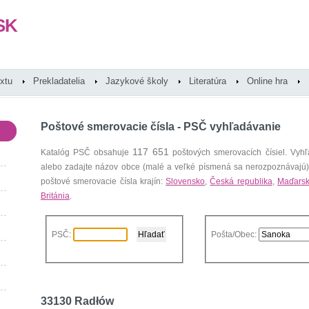
SK
extu
Prekladatelia
Jazykové školy
Literatúra
Online hra
Poštové smerovacie čísla - PSČ vyhľadávanie
117 651
Katalóg PSČ obsahuje
poštových smerovacích čísiel. Vyhľ
alebo zadajte názov obce (malé a veľké písmená sa nerozpoznávajú
poštové smerovacie čísla krajín:
Slovensko
,
Česká republika
,
Maďars
Británia
.
PSČ:
Pošta/Obec:
33130 Radłów