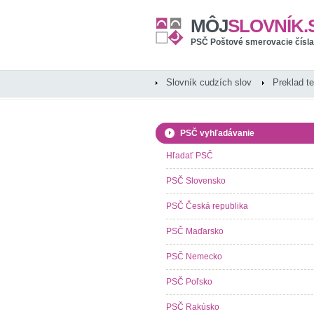
MÔJ
SLOVNÍK.
PSČ Poštové smerovacie čísla
Slovník cudzích slov
Preklad t
PSČ vyhľadávanie
Hľadať PSČ
PSČ Slovensko
PSČ Česká republika
PSČ Maďarsko
PSČ Nemecko
PSČ Poľsko
PSČ Rakúsko