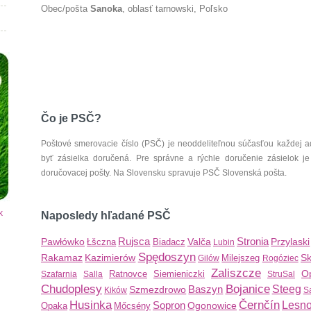
Obec/pošta
Sanoka
, oblasť tarnowski, Poľsko
Čo je PSČ?
Poštové smerovacie číslo (PSČ) je neoddeliteľnou súčasťou každej ad
byť zásielka doručená. Pre správne a rýchle doručenie zásielok je
doručovacej pošty. Na Slovensku spravuje PSČ Slovenská pošta.
k
Naposledy hľadané PSČ
Rujsca
Stronia
Pawłówko
Valča
Przylaski
Łšczna
Biadacz
Lubin
Spędoszyn
Rakamaz
Kazimierów
Sk
Milejszeg
Gilów
Rogóziec
Zaliszcze
O
Ratnovce
Siemieniczki
Szafarnia
Salla
StruSal
Chudoplesy
Bojanice
Baszyn
Steeg
Szmezdrowo
Kików
S
Husinka
Černčín
Sopron
Lesn
Ogonowice
Opaka
Mőcsény