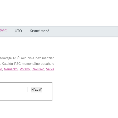
PSČ
UTO
Krstné mená
adávajte PSČ ako čísla bez medzier,
). Katalóg PSČ momentálne obsahuje
ko
,
Nemecko
,
Poľsko
,
Rakúsko
,
Veľká