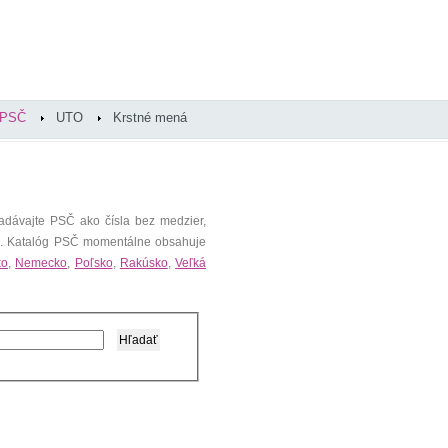
PSČ
UTO
Krstné mená
adávajte PSČ ako čísla bez medzier,
). Katalóg PSČ momentálne obsahuje
ko
,
Nemecko
,
Poľsko
,
Rakúsko
,
Veľká