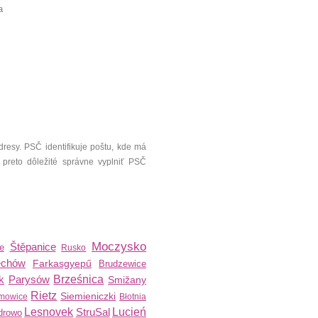
a
resy. PSČ identifikuje poštu, kde má
 preto dôležité správne vyplniť PSČ
Moczysko
Štěpanice
e
Rusko
echów
Farkasgyepű
Brudzewice
k
Parysów
Brześnica
Smižany
Rietz
Siemieniczki
mowice
Błotnia
Lesnovek
StruSal
Lucień
drowo