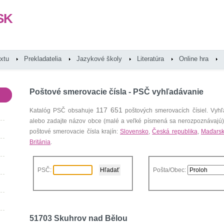
SK
extu
Prekladatelia
Jazykové školy
Literatúra
Online hra
Poštové smerovacie čísla - PSČ vyhľadávanie
117 651
Katalóg PSČ obsahuje
poštových smerovacích čísiel. Vyhľ
alebo zadajte názov obce (malé a veľké písmená sa nerozpoznávajú
poštové smerovacie čísla krajín:
Slovensko
,
Česká republika
,
Maďars
Británia
.
PSČ:
Pošta/Obec:
51703 Skuhrov nad Bělou