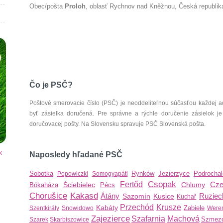
Obec/pošta
Proloh
, oblasť Rychnov nad Kněžnou, Česká republik
Čo je PSČ?
Poštové smerovacie číslo (PSČ) je neoddeliteľnou súčasťou každej ad
byť zásielka doručená. Pre správne a rýchle doručenie zásielok je
doručovacej pošty. Na Slovensku spravuje PSČ Slovenská pošta.
k
Naposledy hľadané PSČ
Sobotka
Rynków
Jezierzyce
Podrochal
Popowiczki
Somogyapáti
Csopak
Fertőd
Cz
Ściebielec
Chlumy
Bókaháza
Pécs
Chorušice
Kakasd
Átány
Ruziec
Sazomín
Kusice
Kuchař
Przechód
Krusze
Kabáty
Zabiele
Szentkirály
Snowidowo
Were
Zajezierce
Szafarnia
Machová
Szmez
Szarek
Skarbiszowice