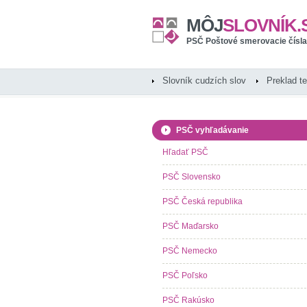
MÔJ
SLOVNÍK.
PSČ Poštové smerovacie čísla
Slovník cudzích slov
Preklad t
PSČ vyhľadávanie
Hľadať PSČ
PSČ Slovensko
PSČ Česká republika
PSČ Maďarsko
PSČ Nemecko
PSČ Poľsko
PSČ Rakúsko