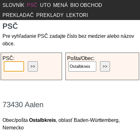
SLOVNÍK
PSČ
UTO
MENÁ
BIO OBCHOD
PREKLADAČ
PREKLADY
LEKTORI
PSČ
Pre vyhľadanie PSČ zadajte číslo bez medzier alebo názov
obce.
PSČ:
Pošta/Obec:
73430 Aalen
Obec/pošta
Ostalbkreis
, oblasť Baden-Württemberg,
Nemecko