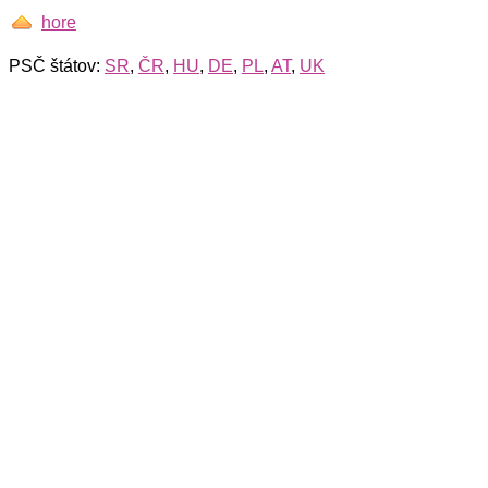
hore
PSČ štátov:
SR
,
ČR
,
HU
,
DE
,
PL
,
AT
,
UK