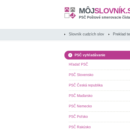
MÔJ
SLOVNÍK.
PSČ Poštové smerovacie čísla
Slovník cudzích slov
Preklad t
PSČ vyhľadávanie
Hľadať PSČ
PSČ Slovensko
PSČ Česká republika
PSČ Maďarsko
PSČ Nemecko
PSČ Poľsko
PSČ Rakúsko