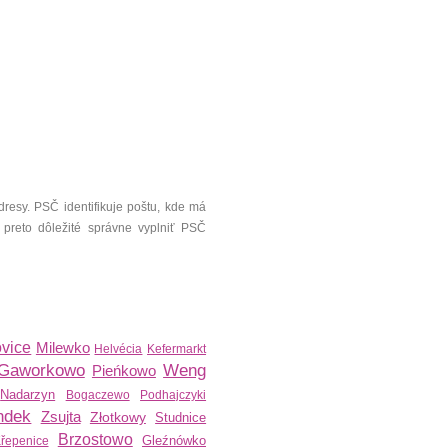
resy. PSČ identifikuje poštu, kde má
 preto dôležité správne vyplniť PSČ
ovice
Milewko
Helvécia
Kefermarkt
Gaworkowo
Weng
Pieńkowo
Nadarzyn
Bogaczewo
Podhajczyki
ndek
Zsujta
Złotkowy
Studnice
Brzostowo
Gleźnówko
řepenice