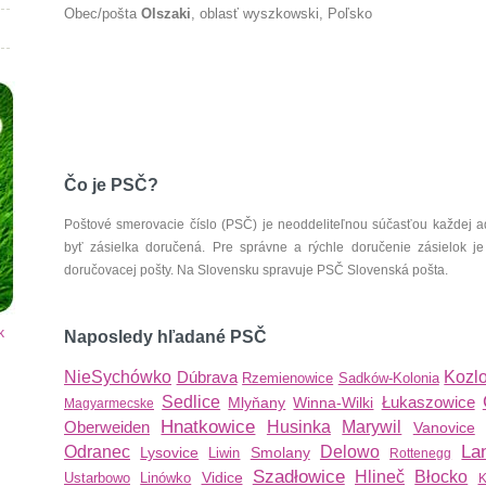
Obec/pošta
Olszaki
, oblasť wyszkowski, Poľsko
Čo je PSČ?
Poštové smerovacie číslo (PSČ) je neoddeliteľnou súčasťou každej ad
byť zásielka doručená. Pre správne a rýchle doručenie zásielok je
doručovacej pošty. Na Slovensku spravuje PSČ Slovenská pošta.
k
Naposledy hľadané PSČ
NieSychówko
Dúbrava
Kozl
Rzemienowice
Sadków-Kolonia
Sedlice
Łukaszowice
Mlyňany
Winna-Wilki
Magyarmecske
Hnatkowice
Oberweiden
Husinka
Marywil
Vanovice
La
Odranec
Delowo
Lysovice
Smolany
Liwin
Rottenegg
Szadłowice
Hlineč
Błocko
Vidice
Ustarbowo
Linówko
K