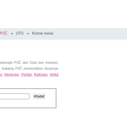
PSČ
UTO
Krstné mená
adávajte PSČ ako čísla bez medzier,
). Katalóg PSČ momentálne obsahuje
ko
,
Nemecko
,
Poľsko
,
Rakúsko
,
Veľká