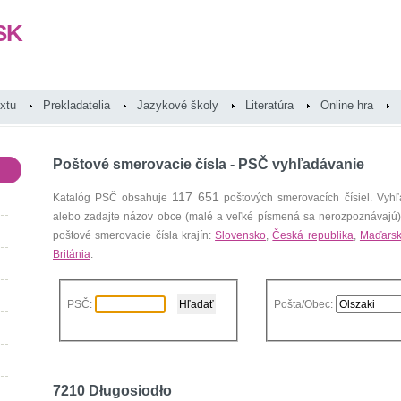
SK
extu
Prekladatelia
Jazykové školy
Literatúra
Online hra
Poštové smerovacie čísla - PSČ vyhľadávanie
117 651
Katalóg PSČ obsahuje
poštových smerovacích čísiel. Vyhľ
alebo zadajte názov obce (malé a veľké písmená sa nerozpoznávajú
poštové smerovacie čísla krajín:
Slovensko
,
Česká republika
,
Maďars
Británia
.
PSČ:
Pošta/Obec:
7210 Długosiodło