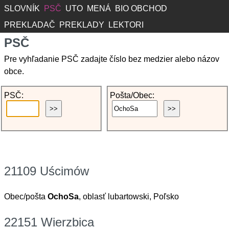
SLOVNÍK
PSČ
UTO
MENÁ
BIO OBCHOD
PREKLADAČ
PREKLADY
LEKTORI
PSČ
Pre vyhľadanie PSČ zadajte číslo bez medzier alebo názov
obce.
PSČ:
Pošta/Obec:
21109 Uścimów
Obec/pošta
OchoSa
, oblasť lubartowski, Poľsko
22151 Wierzbica