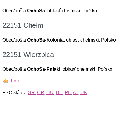
Obec/pošta
OchoSa
, oblasť chełmski, Poľsko
22151 Chełm
Obec/pošta
OchoSa-Kolonia
, oblasť chełmski, Poľsko
22151 Wierzbica
Obec/pošta
OchoSa-Pniaki
, oblasť chełmski, Poľsko
hore
PSČ štátov:
SR
,
ČR
,
HU
,
DE
,
PL
,
AT
,
UK