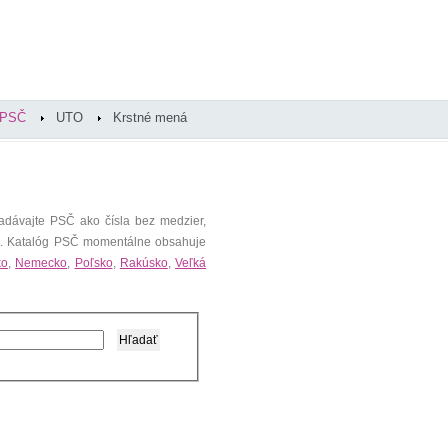
PSČ
UTO
Krstné mená
adávajte PSČ ako čísla bez medzier,
). Katalóg PSČ momentálne obsahuje
ko
,
Nemecko
,
Poľsko
,
Rakúsko
,
Veľká