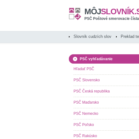
MÔJ
SLOVNÍK.
PSČ Poštové smerovacie čísla
Slovník cudzích slov
Preklad t
PSČ vyhľadávanie
Hľadať PSČ
PSČ Slovensko
PSČ Česká republika
PSČ Maďarsko
PSČ Nemecko
PSČ Poľsko
PSČ Rakúsko