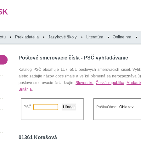
SK
extu
Prekladatelia
Jazykové školy
Literatúra
Online hra
Poštové smerovacie čísla - PSČ vyhľadávanie
117 651
Katalóg PSČ obsahuje
poštových smerovacích čísiel. Vyhľ
alebo zadajte názov obce (malé a veľké písmená sa nerozpoznávajú
poštové smerovacie čísla krajín:
Slovensko
,
Česká republika
,
Maďars
Británia
.
PSČ:
Pošta/Obec:
01361 Kotešová