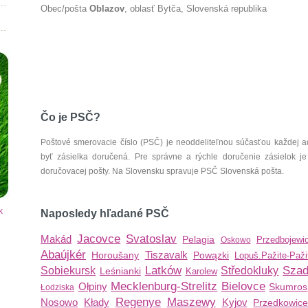
Obec/pošta
Oblazov
, oblasť Bytča, Slovenská republika
Čo je PSČ?
Poštové smerovacie číslo (PSČ) je neoddeliteľnou súčasťou každej ad
byť zásielka doručená. Pre správne a rýchle doručenie zásielok je
doručovacej pošty. Na Slovensku spravuje PSČ Slovenská pošta.
k
Naposledy hľadané PSČ
Jacovce
Svatoslav
Makád
Pelagia
Przedbojewi
Oskowo
Abaújkér
Tiszavalk
Horoušany
Powązki
Lopuš.Pažite-Paži
Latków
Szad
Sobiekursk
Středokluky
Leśnianki
Karolew
Mecklenburg-Strelitz
Bielovce
Ołpiny
Skumros
Łodziska
Regenye
Maszewy
Nosowo
Kłady
Kyjov
Przedkowic