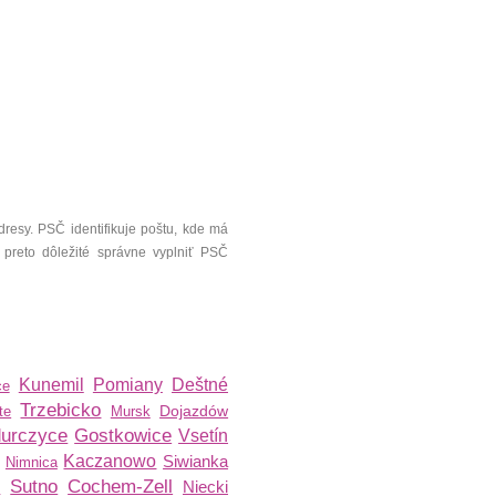
resy. PSČ identifikuje poštu, kde má
 preto dôležité správne vyplniť PSČ
Kunemil
Pomiany
Deštné
ce
Trzebicko
Dojazdów
te
Mursk
urczyce
Gostkowice
Vsetín
Kaczanowo
Siwianka
Nimnica
Sutno
Cochem-Zell
Niecki
e