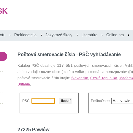
SK
extu
Prekladatelia
Jazykové školy
Literatúra
Online hra
Poštové smerovacie čísla - PSČ vyhľadávanie
117 651
Katalóg PSČ obsahuje
poštových smerovacích čísiel. Vyhľ
alebo zadajte názov obce (malé a veľké písmená sa nerozpoznávajú
poštové smerovacie čísla krajín:
Slovensko
,
Česká republika
,
Maďars
Británia
.
PSČ:
Pošta/Obec:
27225 Pawłów