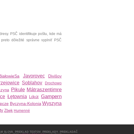
resy. PSČ identifikuje poštu, kde má
 preto dôležité správne vyplniť PSČ
Javorovec
BiałowieSa
Divišov
rzejowice
Soblahov
Drochowo
Pikule
Mátraszentimre
czyna
Gampern
ice
Łętownia
Lókút
Wyszyna
ipcze
Byczyna-Kolonia
ty
Zbęk
Humenné
AM SLOVA
,
PREKLAD TEXTOV
,
PREKLADY
,
PREKLADAČ