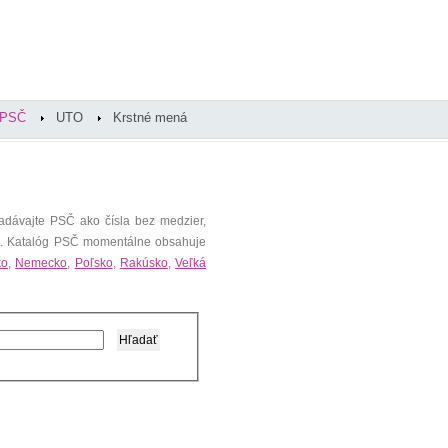
PSČ
UTO
Krstné mená
adávajte PSČ ako čísla bez medzier,
). Katalóg PSČ momentálne obsahuje
ko
,
Nemecko
,
Poľsko
,
Rakúsko
,
Veľká