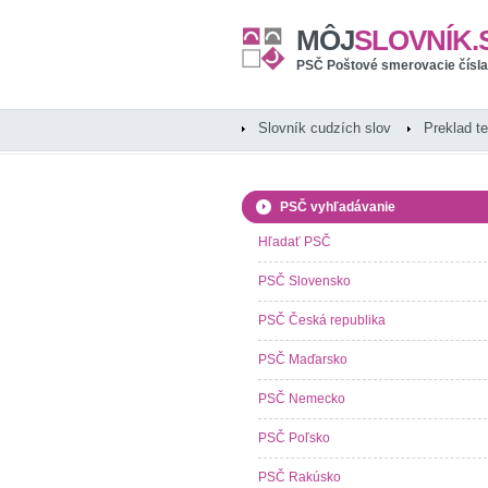
MÔJ
SLOVNÍK.
PSČ Poštové smerovacie čísla
Slovník cudzích slov
Preklad t
PSČ vyhľadávanie
Hľadať PSČ
PSČ Slovensko
PSČ Česká republika
PSČ Maďarsko
PSČ Nemecko
PSČ Poľsko
PSČ Rakúsko