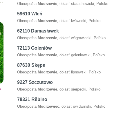
Obec/pošta
Modrzewie
, oblasť starachowicki, Poľsko
59610 Wleń
Obec/pošta
Modrzewie
, oblasť lwówecki, Poľsko
62110 Damasławek
Obec/pošta
Modrzewie
, oblasť wšgrowiecki, Poľsko
72113 Goleniów
Obec/pošta
Modrzewie
, oblasť goleniowski, Poľsko
87630 Skępe
Obec/pošta
Modrzewie
, oblasť lipnowski, Poľsko
9227 Szczutowo
k
Obec/pošta
Modrzewie
, oblasť sierpecki, Poľsko
78331 Ršbino
Obec/pošta
Modrzewiec
, oblasť świdwiński, Poľsko