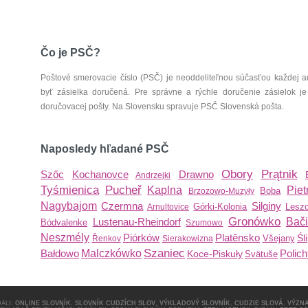
Čo je PSČ?
Poštové smerovacie číslo (PSČ) je neoddeliteľnou súčasťou každej ad
byť zásielka doručená. Pre správne a rýchle doručenie zásielok je
doručovacej pošty. Na Slovensku spravuje PSČ Slovenská pošta.
Naposledy hľadané PSČ
Obory
Prątnik
Szőc
Kochanovce
Drawno
Andrzejki
Tyśmienica
Pucheř
Kaplna
Piet
Boba
Brzozowo-Muzyły
Nagybajom
Czermna
Silginy
Górki-Kolonia
Lesz
Arnultovice
Gronówko
Lustenau-Rheindorf
Bač
Bódvalenke
Szumowo
Neszmély
Piórków
Platěnsko
Śl
Všejany
Řenkov
Sierakowizna
Szaniec
Bałdowo
Malczkówko
Polich
Koce-Piskuły
Svätuše
ALI:
ONLINE SLOVNÍK
,
SLOVNÍK CUDZÍCH SLOV
,
VÝKLADOVÝ SLOVNÍK
,
CUDZIE SLOVÁ
,
VÝZN