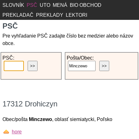
SLOVNÍK
PSČ
UTO
MENÁ
BIO OBCHOD
PREKLADAČ
PREKLADY
LEKTORI
PSČ
Pre vyhľadanie PSČ zadajte číslo bez medzier alebo názov
obce.
PSČ:
Pošta/Obec:
17312 Drohiczyn
Obec/pošta
Minczewo
, oblasť siemiatycki, Poľsko
hore