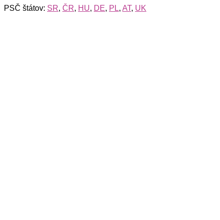
PSČ štátov:
SR
,
ČR
,
HU
,
DE
,
PL
,
AT
,
UK