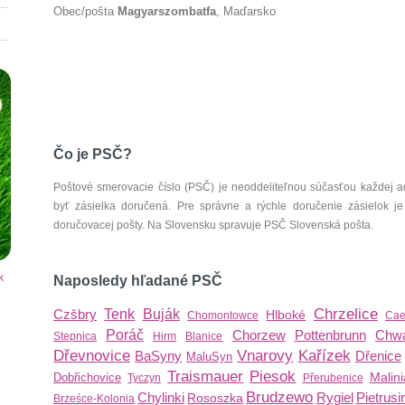
Obec/pošta
Magyarszombatfa
, Maďarsko
Čo je PSČ?
Poštové smerovacie číslo (PSČ) je neoddeliteľnou súčasťou každej ad
byť zásielka doručená. Pre správne a rýchle doručenie zásielok je
doručovacej pošty. Na Slovensku spravuje PSČ Slovenská pošta.
k
Naposledy hľadané PSČ
Chrzelice
Czšbry
Tenk
Buják
Hlboké
Chomontowce
Cae
Poráč
Chorzew
Pottenbrunn
Chw
Stepnica
Hirm
Blanice
Dřevnovice
Vnarovy
Kařízek
BaSyny
Dřenice
MaluSyn
Traismauer
Piesok
Malini
Dobřichovice
Tyczyn
Přerubenice
Brudzewo
Chylinki
Rygiel
Pietrusi
Rososzka
Brześce-Kolonia