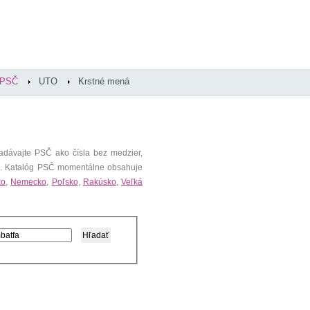
PSČ
UTO
Krstné mená
adávajte PSČ ako čísla bez medzier,
). Katalóg PSČ momentálne obsahuje
ko
,
Nemecko
,
Poľsko
,
Rakúsko
,
Veľká