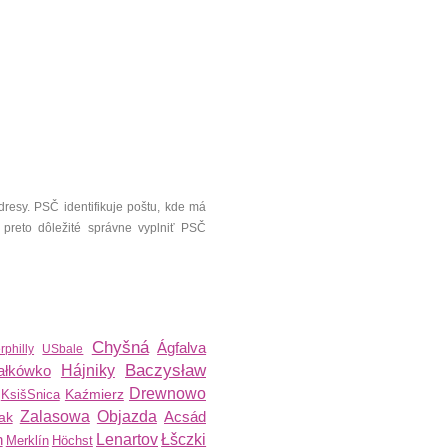
resy. PSČ identifikuje poštu, kde má
 preto dôležité správne vyplniť PSČ
Chyšná
Ágfalva
rphilly
USbale
Baczysław
ałkówko
Hájniky
Drewnowo
Kaźmierz
KsišSnica
Zalasowa
Objazda
Acsád
ak
n
Lenartov
Łšczki
Merklín
Höchst