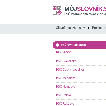
MÔJ
SLOVNÍK.
PSČ Poštové smerovacie čísla
Slovník cudzích slov
Preklad t
PSČ vyhľadávanie
Hľadať PSČ
PSČ Slovensko
PSČ Česká republika
PSČ Maďarsko
PSČ Nemecko
PSČ Poľsko
PSČ Rakúsko