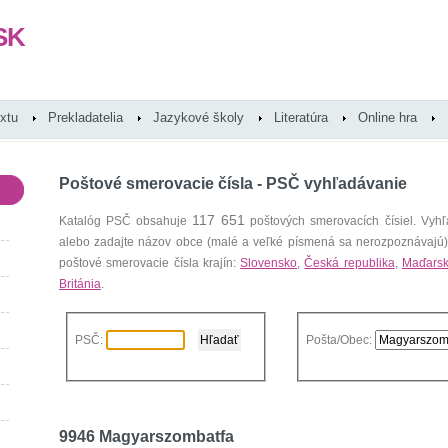
SK
extu
Prekladatelia
Jazykové školy
Literatúra
Online hra
Poštové smerovacie čísla - PSČ vyhľadávanie
117 651
Katalóg PSČ obsahuje
poštových smerovacích čísiel. Vyhľ
alebo zadajte názov obce (malé a veľké písmená sa nerozpoznávajú
poštové smerovacie čísla krajín:
Slovensko
,
Česká republika
,
Maďars
Británia
.
PSČ:
Pošta/Obec:
9946 Magyarszombatfa