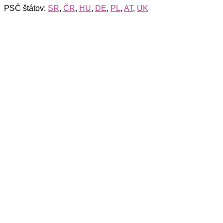
PSČ štátov:
SR
,
ČR
,
HU
,
DE
,
PL
,
AT
,
UK