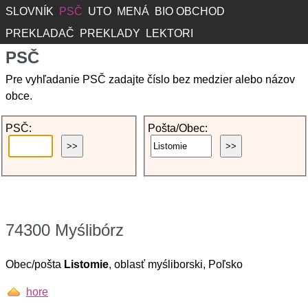
SLOVNÍK
PSČ
UTO
MENÁ
BIO OBCHOD
PREKLADAČ
PREKLADY
LEKTORI
PSČ
Pre vyhľadanie PSČ zadajte číslo bez medzier alebo názov
obce.
PSČ:
Pošta/Obec:
74300 Myślibórz
Obec/pošta
Listomie
, oblasť myśliborski, Poľsko
hore