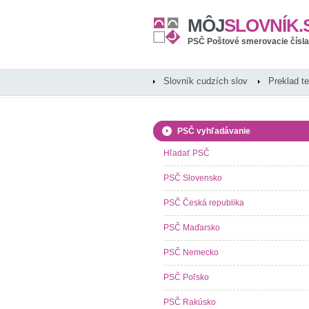
MÔJ
SLOVNÍK.
PSČ Poštové smerovacie čísla
Slovník cudzích slov
Preklad t
PSČ vyhľadávanie
Hľadať PSČ
PSČ Slovensko
PSČ Česká republika
PSČ Maďarsko
PSČ Nemecko
PSČ Poľsko
PSČ Rakúsko