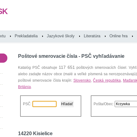
SK
extu
Prekladatelia
Jazykové školy
Literatúra
Online hra
Poštové smerovacie čísla - PSČ vyhľadávanie
117 651
Katalóg PSČ obsahuje
poštových smerovacích čísiel. Vyhľ
alebo zadajte názov obce (malé a veľké písmená sa nerozpoznávajú
poštové smerovacie čísla krajín:
Slovensko
,
Česká republika
,
Maďars
Británia
.
PSČ:
Pošta/Obec:
14220 Kisielice