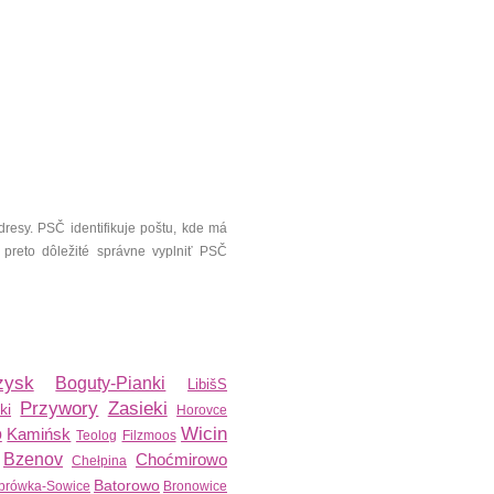
resy. PSČ identifikuje poštu, kde má
 preto dôležité správne vyplniť PSČ
zysk
Boguty-Pianki
LibišS
Przywory
Zasieki
ki
Horovce
Wicin
o
Kamińsk
Teolog
Filzmoos
Bzenov
Choćmirowo
Chełpina
Batorowo
brówka-Sowice
Bronowice