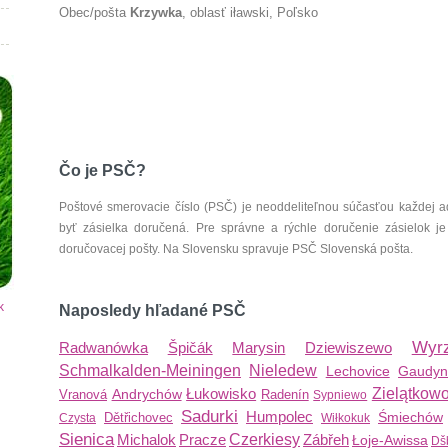
Obec/pošta
Krzywka
, oblasť iławski, Poľsko
Čo je PSČ?
Poštové smerovacie číslo (PSČ) je neoddeliteľnou súčasťou každej ad
byť zásielka doručená. Pre správne a rýchle doručenie zásielok je
doručovacej pošty. Na Slovensku spravuje PSČ Slovenská pošta.
k
Naposledy hľadané PSČ
Wyr
Radwanówka
Špičák
Marysin
Dziewiszewo
Schmalkalden-Meiningen
Nieledew
Lechovice
Gaudyn
Łukowisko
Zielątkow
Andrychów
Vranová
Radenín
Sypniewo
Sadurki
Humpolec
Śmiechów
Dětřichovec
Czysta
Wiłkokuk
Sienica
Michalok
Pracze
Czerkiesy
Zábřeh
Łoje-Awissa
Dš