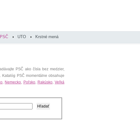
PSČ
UTO
Krstné mená
adávajte PSČ ako čísla bez medzier,
). Katalóg PSČ momentálne obsahuje
ko
,
Nemecko
,
Poľsko
,
Rakúsko
,
Veľká